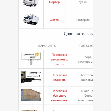
Портер
будка
1 то
Фотон
изотерма
3 то
Дополнительные услуги
МАРКА АВТО
ТИП КУЗОВА
ТОН
Перевозка
борт,
рекламных
20 
низкорамник
щитов
Перевозка
Бортовые
до 2
станков.
шаланды
Перевозка
Шаланда
бытовок,
борт,
20 
вагончиков.
низкорамник.