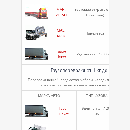
MAN,
Бортовые открытые (12,
2
VOLVO
13 метров)
тон
МАЗ,
Панелевоз
20 т
MAN
Газон
3.
Удлиненка_ 7 200 мм
Некст
тон
Грузоперевозки от 1 кг до 3т (грузо
Перевозка вещей, предметов мебели, холодильника, про
товаров, оргтехники малотоннажным автомобильн
МАРКА АВТО
ТИП КУЗОВА
ТОН
Газон
Удлиненка_ 7 200
3.
Некст
мм
тон