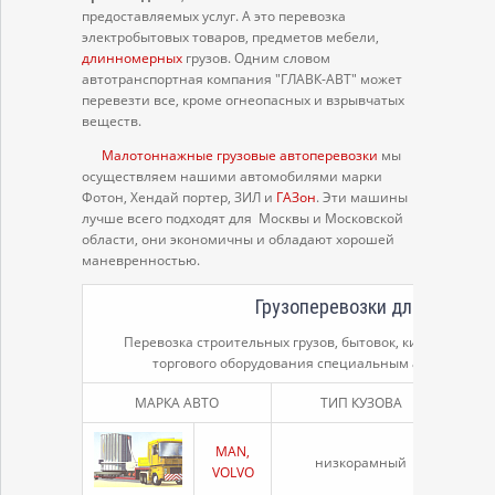
предоставляемых услуг. А это перевозка
электробытовых товаров, предметов мебели,
длинномерных
грузов. Одним словом
автотранспортная компания "ГЛАВК-АВТ" может
перевезти все, кроме огнеопасных и взрывчатых
веществ.
Малотоннажные грузовые автоперевозки
мы
осуществляем нашими автомобилями марки
Фотон, Хендай портер, ЗИЛ и
ГАЗон
. Эти машины
лучше всего подходят для Москвы и Московской
области, они экономичны и обладают хорошей
маневренностью.
Грузоперевозки длинномер
Перевозка строительных грузов, бытовок, кирпича, ме
торгового оборудования специальным автомобильн
МАРКА АВТО
ТИП КУЗОВА
ТОН
MAN,
низкорамный
20 т
VOLVO