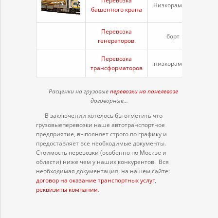
Перевозка
Низкорамник
20 т
башенного крана
Перевозка
борт
20 
генераторов.
Перевозка
низкорамник
20 
трансформаторов
Расценки на грузовые
перевозки на панелевозе
договорные...
В заключении хотелось бы отметить что
грузовыеперевозки наше автотранспортное
предприятие, выполняет строго по графику и
предоставляет все необходимые документы.
Стоимость перевозки (особенно по Москве и
области) ниже чем у наших конкурентов. Вся
необходимая документация на нашем сайте:
договор на оказание транспортных услуг
,
реквизиты компании
.