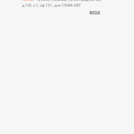
д.130, к.1, оф.131., для ГЛАВК-АВТ
ВХОД